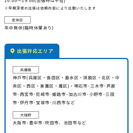
10:00～19:00(出張時は不在)
※早朝深夜の出張は依頼内容により出動いたします
定休日
年中無休(臨時休業あり)
出張対応エリア
兵庫県
神戸市(兵庫区・長田区・垂水区・須磨区・北区・中
央区・西区・東灘区・灘区)・明石市･三木市･芦屋
市･西宮市･尼崎市･姫路市･加古川市･小野市･三田
市･伊丹市･宝塚市･川西市など
大阪府
大阪市･豊中市･吹田市、池田市など